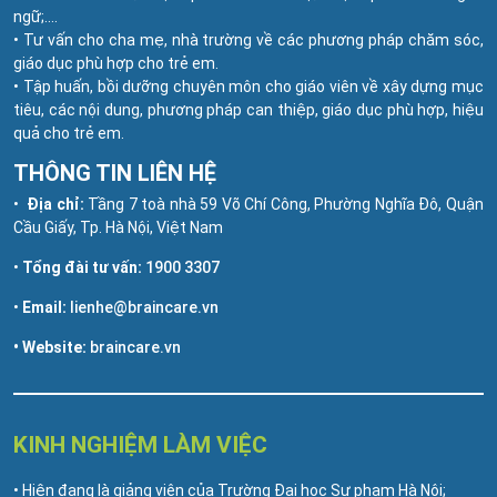
ngữ;….
• Tư vấn cho cha mẹ, nhà trường về các phương pháp chăm sóc,
giáo dục phù hợp cho trẻ em.
• Tập huấn, bồi dưỡng chuyên môn cho giáo viên về xây dựng mục
tiêu, các nội dung, phương pháp can thiệp, giáo dục phù hợp, hiệu
quả cho trẻ em.
THÔNG TIN LIÊN HỆ
•
Địa chỉ:
Tầng 7 toà nhà 59 Võ Chí Công, Phường Nghĩa Đô, Quận
Cầu Giấy, Tp. Hà Nội, Việt Nam
•
Tổng đài tư vấn:
1900 3307
•
Email:
lienhe@braincare.vn
• Website:
braincare.vn
KINH NGHIỆM LÀM VIỆC
• Hiện đang là giảng viên của Trường Đại học Sư phạm Hà Nội;