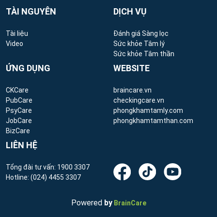
TÀI NGUYÊN
DỊCH VỤ
Tài liệu
Đánh giá Sàng lọc
Video
Sức khỏe Tâm lý
Sức khỏe Tâm thần
ỨNG DỤNG
WEBSITE
CKCare
braincare.vn
PubCare
checkingcare.vn
PsyCare
phongkhamtamly.com
JobCare
phongkhamtamthan.com
BizCare
LIÊN HỆ
Tổng đài tư vấn:
1900 3307
Hotline:
(024) 4455 3307
Powered
by
BrainCare