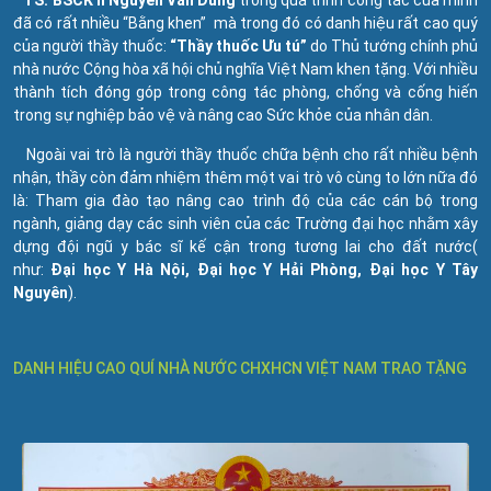
TS. BSCK II Nguyễn Văn Dũng
trong quá trình công tác của mình
đã có rất nhiều “Bằng khen” mà trong đó có danh hiệu rất cao quý
của người thầy thuốc:
“Thầy thuốc Ưu tú”
do Thủ tướng chính phủ
nhà nước Cộng hòa xã hội chủ nghĩa Việt Nam khen tặng. Với nhiều
thành tích đóng góp trong công tác phòng, chống và cống hiến
trong sự nghiệp bảo vệ và nâng cao Sức khỏe của nhân dân.
Ngoài vai trò là người thầy thuốc chữa bệnh cho rất nhiều bệnh
nhận, thầy còn đảm nhiệm thêm một vai trò vô cùng to lớn nữa đó
là: Tham gia đào tạo nâng cao trình độ của các cán bộ trong
ngành, giảng dạy các sinh viên của các Trường đại học nhằm xây
dựng đội ngũ y bác sĩ kế cận trong tương lai cho đất nước(
như:
Đại học Y Hà Nội, Đại học Y Hải Phòng, Đại học Y Tây
Nguyên
).
DANH HIỆU CAO QUÍ NHÀ NƯỚC CHXHCN VIỆT NAM TRAO TẶNG