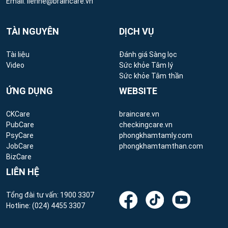
Email:
lienhe@braincare.vn
TÀI NGUYÊN
DỊCH VỤ
Tài liệu
Đánh giá Sàng lọc
Video
Sức khỏe Tâm lý
Sức khỏe Tâm thần
ỨNG DỤNG
WEBSITE
CKCare
braincare.vn
PubCare
checkingcare.vn
PsyCare
phongkhamtamly.com
JobCare
phongkhamtamthan.com
BizCare
LIÊN HỆ
Tổng đài tư vấn:
1900 3307
Hotline:
(024) 4455 3307