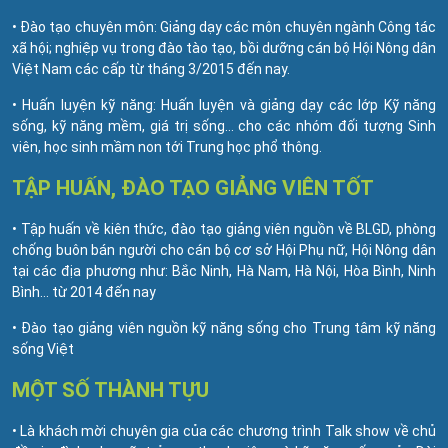
• Đào tạo chuyên môn: Giảng dạy các môn chuyên ngành Công tác
xã hội; nghiệp vụ trong đào tào tạo, bồi dưỡng cán bộ Hội Nông dân
Việt Nam các cấp từ tháng 3/2015 đến nay.
• Huấn luyện kỹ năng: Huấn luyện và giảng dạy các lớp Kỹ năng
sống, kỹ năng mềm, giá trị sống… cho các nhóm đối tượng Sinh
viên, học sinh mầm non tới Trung học phổ thông.
TẬP HUẤN, ĐÀO TẠO GIẢNG VIÊN TỐT
• Tập huấn về kiên thức, đào tạo giảng viên nguồn về BLGD, phòng
chống buôn bán người cho cán bộ cơ sở Hội Phụ nữ, Hội Nông dân
tại các địa phương như: Bắc Ninh, Hà Nam, Hà Nội, Hòa Bình, Ninh
Bình… từ 2014 đến nay
• Đào tạo giảng viên nguồn kỹ năng sống cho Trung tâm kỹ năng
sống Việt
MỘT SỐ THÀNH TỰU
• Là khách mời chuyên gia của các chương trình Talk show về chủ