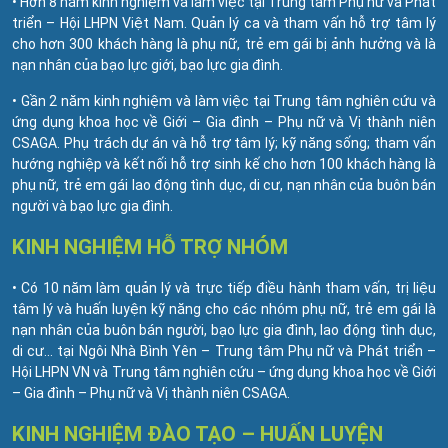
• Hơn 8 năm kinh nghiệm và làm việc tại Trung tâm Phụ nữ và Phát
triển – Hội LHPN Việt Nam. Quản lý ca và tham vấn hỗ trợ tâm lý
cho hơn 300 khách hàng là phụ nữ, trẻ em gái bị ảnh hưởng và là
nạn nhân của bạo lực giới, bạo lực gia đình.
• Gần 2 năm kinh nghiệm và làm việc tại Trung tâm nghiên cứu và
ứng dụng khoa học về Giới – Gia đình – Phụ nữ và Vị thành niên
CSAGA. Phụ trách dự án và hỗ trợ tâm lý; kỹ năng sống; tham vấn
hướng nghiệp và kết nối hỗ trợ sinh kế cho hơn 100 khách hàng là
phụ nữ, trẻ em gái lao động tình dục, di cư, nạn nhân của buôn bán
người và bạo lực gia đình.
KINH NGHIỆM HỖ TRỢ NHÓM
• Có 10 năm làm quản lý và trực tiếp điều hành tham vấn, trị liệu
tâm lý và huấn luyện kỹ năng cho các nhóm phụ nữ, trẻ em gái là
nạn nhân của buôn bán người, bạo lực gia đình, lao động tình dục,
di cư… tại Ngôi Nhà Bình Yên – Trung tâm Phụ nữ và Phát triển –
Hội LHPN VN và Trung tâm nghiên cứu – ứng dụng khoa học về Giới
– Gia đình – Phụ nữ và Vị thành niên CSAGA.
KINH NGHIỆM ĐÀO TẠO – HUẤN LUYỆN