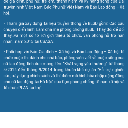
đề gia đình, phụ nữ, trẻ em, thanh niêm và kỹ năng sống của Đài
truyền hình Việt Nam; Báo Phụ nữ Việt Nam và Báo Lao động – Xã
hội.
• Tham gia xây dựng tài liệu truyền thông về BLGD gồm: Các câu
chuyện điển hình; Làm cha mẹ phòng chống BLGD; Thay đổi để đổi
thay…và một số tờ rơi giới thiệu tổ chức, văn phòng hỗ trợ nạn
nhân…năm 2015 tại CSAGA.
• Phối hợp với Báo Gia đình – Xã hội và Báo Lao động – Xã hội tổ
chức cuộc thi dành cho nhà báo, phóng viên viết về cuộc sống của
nữ lao động tình dục mang tên: “Khát vọng yêu thương” từ tháng
5/2014 đến tháng 9/2014 trong khuôn khổ dự án “Hỗ trợ nghiên
cứu, xây dựng chính sách và thí điểm mô hình hòa nhập cộng đồng
cho nữ lao động tại Hà Nội” của Cục phòng chống tệ nạn xã hội và
tổ chức PLAN tài trợ.