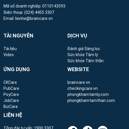
Mã số doanh nghiệp: 0110143593
Điện thoại:
(024) 4455 3307
Email:
lienhe@braincare.vn
TÀI NGUYÊN
DỊCH VỤ
Tài liệu
Đánh giá Sàng lọc
Video
Sức khỏe Tâm lý
Sức khỏe Tâm thần
ỨNG DỤNG
WEBSITE
CKCare
braincare.vn
PubCare
checkingcare.vn
PsyCare
phongkhamtamly.com
JobCare
phongkhamtamthan.com
BizCare
LIÊN HỆ
Tổng đài tư vấn:
1900 3307